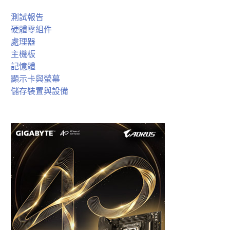
測試報告
硬體零組件
處理器
主機板
記憶體
顯示卡與螢幕
儲存裝置與設備