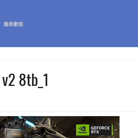
廠商動態
 v2 8tb_1