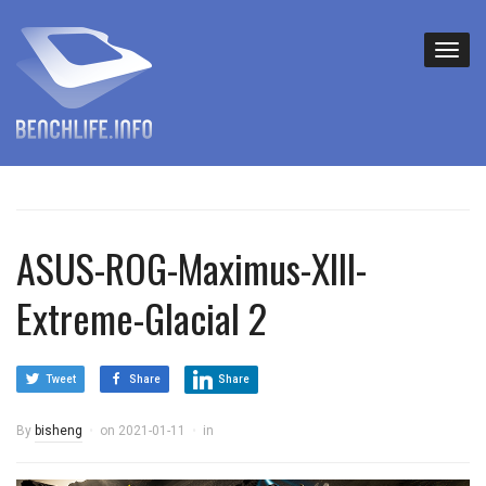
ASUS-ROG-Maximus-XIII-
Extreme-Glacial 2
Tweet
Share
Share
By
bisheng
on
2021-01-11
in