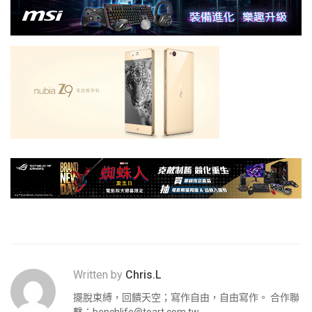
Written by
Chris.L
擺脫束縛，回饋天空；寫作自由，自由寫作。 合作聯
繫：
benchlife@toart.com.tw