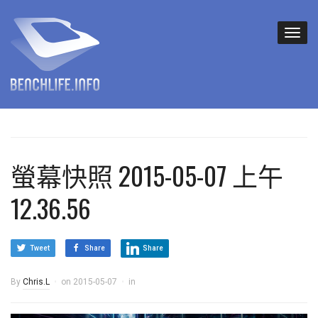
螢幕快照 2015-05-07 上午
12.36.56
Tweet
Share
Share
By
Chris.L
on
2015-05-07
in