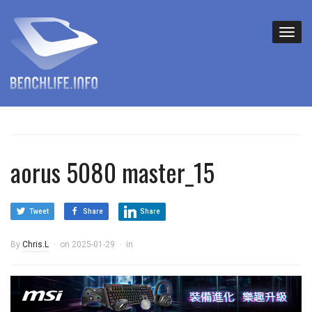
aorus 5080 master_15
Tweet
Share
Share
By
Chris.L
on
2025-01-29
in