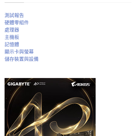
測試報告
硬體零組件
處理器
主機板
記憶體
顯示卡與螢幕
儲存裝置與設備