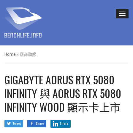
Home
»
廠商動態
GIGABYTE AORUS RTX 5080
INFINITY 與 AORUS RTX 5080
INFINITY WOOD 顯示卡上市
Tweet
Share
Share