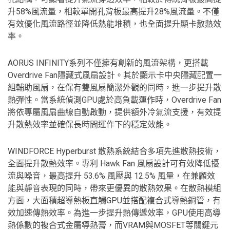
升58%風流量，相較單開孔背板最高提升28%風流量。不僅
有效優化風流路徑並降低熱能堆積，也全面提升顯卡散熱效
率。
AORUS INFINITY系列不僅擁有創新的風流架構，更搭載
Overdrive Fan隱藏式風扇設計。其於顯示卡中央隱藏配置一
組輔助風扇，在保有雙風扇簡潔外觀的同時，進一步提升散
熱彈性。當系統偵測GPU處於高負載運作時，Overdrive Fan
將依專屬風扇曲線自動啟動，提供額外冷氣流支援，有效提
升散熱效率並確保長時間運作下的穩定效能。
WINDFORCE Hyperburst 散熱系統結合多項先進散熱技術，
全面提升散熱效率。專利 Hawk Fan 風扇設計可有效降低擾
流與噪音，最高提升 53.6% 風壓與 12.5% 風量，在兼顧效
能與靜音表現的同時，帶來更優異的散熱效果。在散熱模組
方面，大面積超導熱板直觸GPU並搭配複合式導熱銅管，有
效加速傳熱效率。為進一步提升熱傳遞效率，GPU使用高導
熱係數的複合式金屬導熱膏，而VRAM與MOSFET等關鍵元