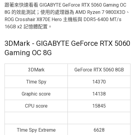
跟著來快速看看 GIGABYTE GeForce RTX 5060 Gaming OC
8G 的效能測試；使用的處理器為 AMD Ryzen 7 9800X3D、
ROG Crosshair X870E Hero 主機板與 DDR5-6400 MT/s
16GB x2 記憶體配置。
3DMark - GIGABYTE GeForce RTX 5060
Gaming OC 8G
3DMark
GeForce RTX 5060 8GB
TIme Spy
14370
Graphic score
14138
CPU score
15845
TIme Spy Extreme
6628