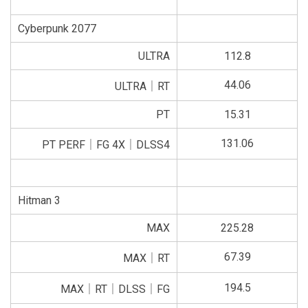
Cyberpunk 2077
ULTRA
112.8
44.06
ULTRA｜RT
PT
15.31
131.06
PT PERF｜FG 4X｜DLSS4
Hitman 3
MAX
225.28
67.39
MAX｜RT
194.5
MAX｜RT｜DLSS｜FG