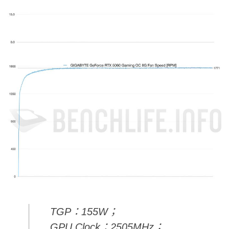
TGP：155W；
GPU Clock：2505MHz；