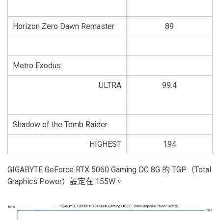
Horizon Zero Dawn Remaster
89
Metro Exodus
ULTRA
99.4
Shadow of the Tomb Raider
HIGHEST
194
GIGABYTE GeForce RTX 5060 Gaming OC 8G 的 TGP（Total
Graphics Power）設定在 155W。