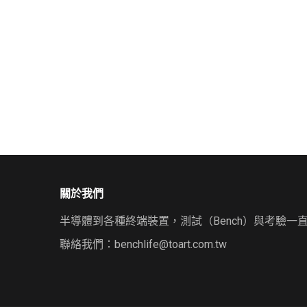
關於我們
半導體到各種終端裝置，測試（Bench）與考驗一
聯絡我們：
benchlife@toart.com.tw