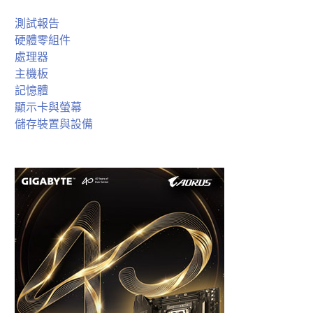
測試報告
硬體零組件
處理器
主機板
記憶體
顯示卡與螢幕
儲存裝置與設備