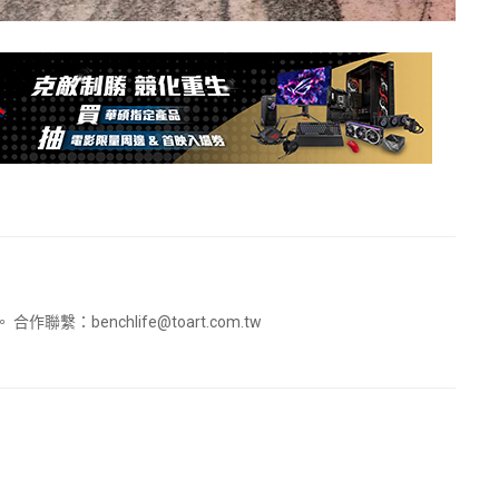
。 合作聯繫：
benchlife@toart.com.tw