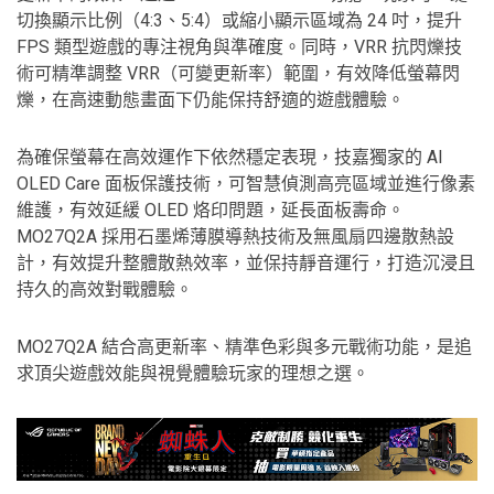
切換顯示比例（4:3、5:4）或縮小顯示區域為 24 吋，提升
FPS 類型遊戲的專注視角與準確度。同時，VRR 抗閃爍技
術可精準調整 VRR（可變更新率）範圍，有效降低螢幕閃
爍，在高速動態畫面下仍能保持舒適的遊戲體驗。
為確保螢幕在高效運作下依然穩定表現，技嘉獨家的 AI
OLED Care 面板保護技術，可智慧偵測高亮區域並進行像素
維護，有效延緩 OLED 烙印問題，延長面板壽命。
MO27Q2A 採用石墨烯薄膜導熱技術及無風扇四邊散熱設
計，有效提升整體散熱效率，並保持靜音運行，打造沉浸且
持久的高效對戰體驗。
MO27Q2A 結合高更新率、精準色彩與多元戰術功能，是追
求頂尖遊戲效能與視覺體驗玩家的理想之選。