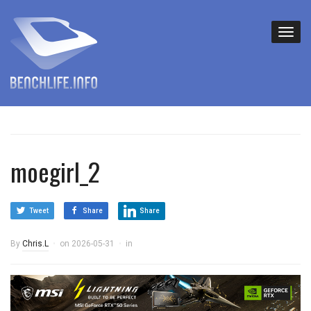
moegirl_2
Tweet
Share
Share
By
Chris.L
on
2026-05-31
in