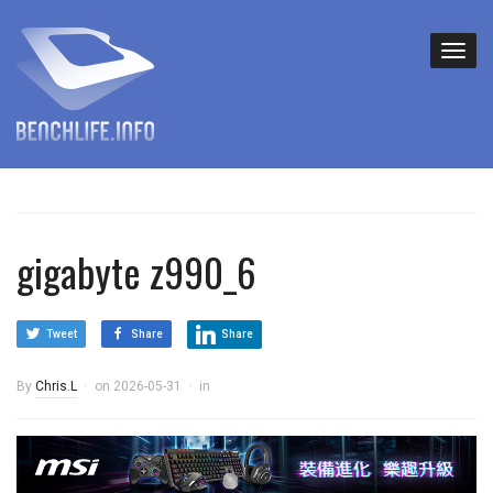
gigabyte z990_6
Tweet
Share
Share
By
Chris.L
on
2026-05-31
in