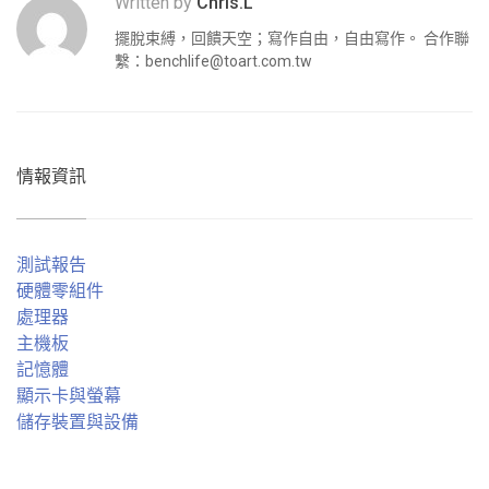
Written by
Chris.L
擺脫束縛，回饋天空；寫作自由，自由寫作。 合作聯
繫：
benchlife@toart.com.tw
情報資訊
測試報告
硬體零組件
處理器
主機板
記憶體
顯示卡與螢幕
儲存裝置與設備