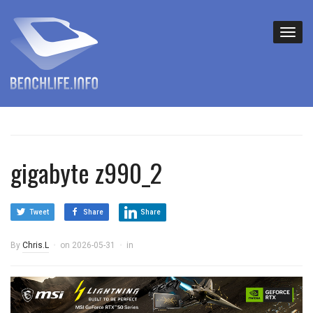
gigabyte z990_2
Tweet
Share
Share
By
Chris.L
on
2026-05-31
in