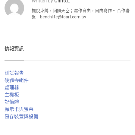
Written by
Chris.L
擺脫束縛，回饋天空；寫作自由，自由寫作。 合作聯
繫：
benchlife@toart.com.tw
情報資訊
測試報告
硬體零組件
處理器
主機板
記憶體
顯示卡與螢幕
儲存裝置與設備