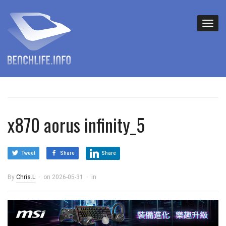
x870 aorus infinity_5
Tweet
Share
Share
By
Chris.L
on
2026-05-31
in