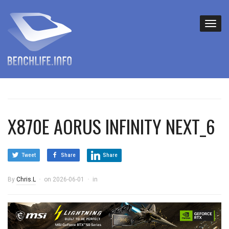
X870E AORUS INFINITY NEXT_6
Tweet
Share
Share
By
Chris.L
on
2026-06-01
in