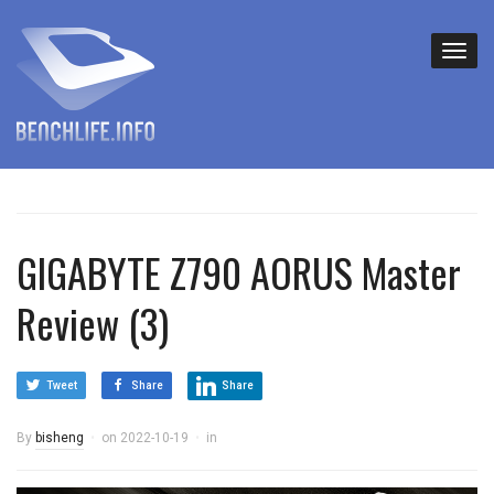
GIGABYTE Z790 AORUS Master
Review (3)
Tweet
Share
Share
By
bisheng
on
2022-10-19
in