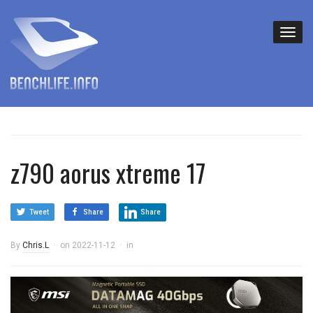
z790 aorus xtreme 17
Tweet
Share
Share
By
Chris.L
on
2022-11-12
in