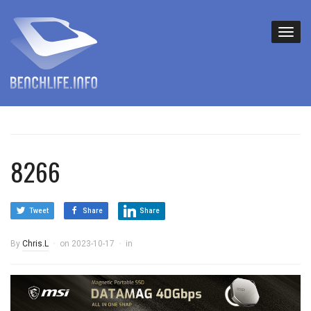
8266
Tweet
Share
Share
By
Chris.L
on
2023-10-17
in