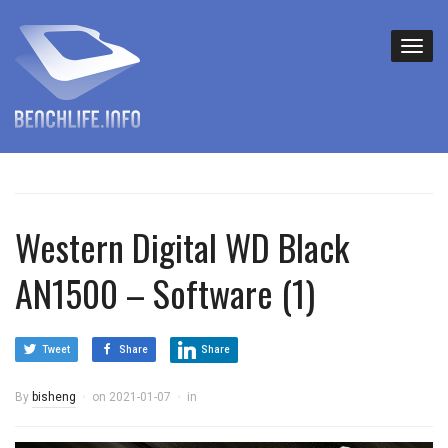
Western Digital WD Black
AN1500 – Software (1)
Tweet
Share
Share
By
bisheng
on
2021-01-07
in