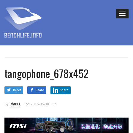
tangophone_678x452
Tweet
Share
Share
By
Chris.L
on
2015-05-30
in