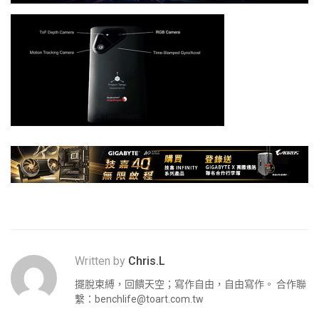
Written by
Chris.L
擺脫束縛，回饋天空；寫作自由，自由寫作。 合作聯
繫：
benchlife@toart.com.tw