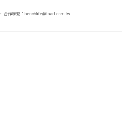
。 合作聯繫：
benchlife@toart.com.tw