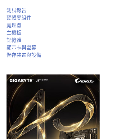
測試報告
硬體零組件
處理器
主機板
記憶體
顯示卡與螢幕
儲存裝置與設備