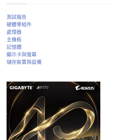
測試報告
硬體零組件
處理器
主機板
記憶體
顯示卡與螢幕
儲存裝置與設備