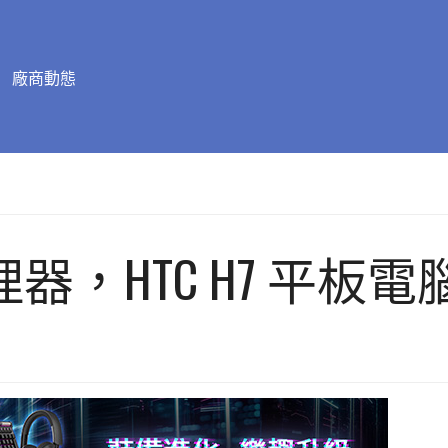
廠商動態
處理器，HTC H7 平