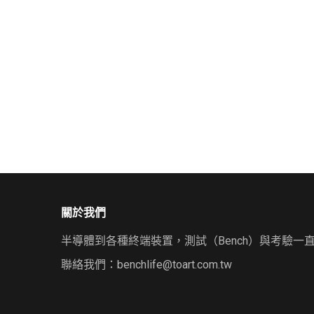
關於我們
半導體到各種終端裝置，測試（Bench）與考驗一
聯絡我們：
benchlife@toart.com.tw