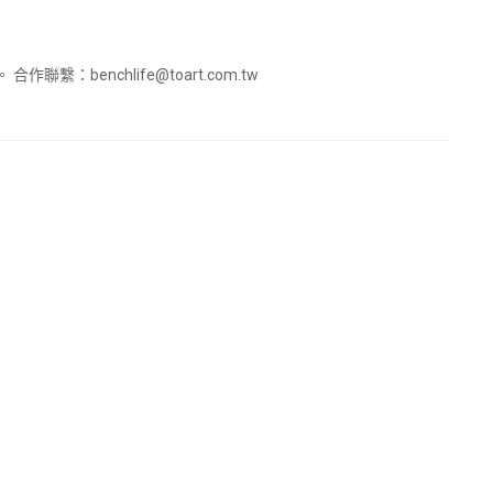
。 合作聯繫：
benchlife@toart.com.tw