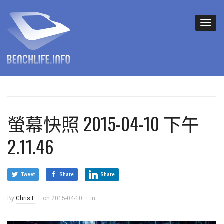
螢幕快照 2015-04-10 下午
2.11.46
Tweet
Share
Share
By
Chris.L
on
2015-04-10
in