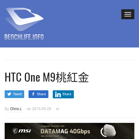
HTC One M9桃紅金
Tweet
Share
Share
By
Chris.L
on
2015-05-28
in