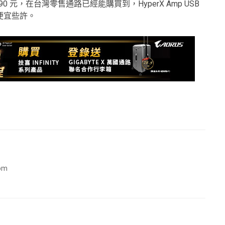
1,690 元，在台灣零售通路已經能購買到，HyperX Amp USB
便宜些許。
com