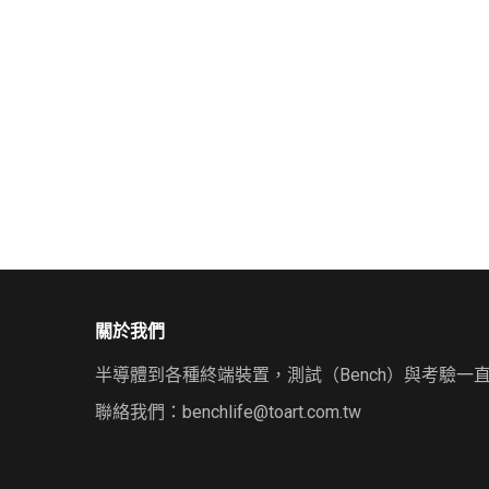
關於我們
半導體到各種終端裝置，測試（Bench）與考驗一
聯絡我們：
benchlife@toart.com.tw