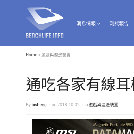
消息情報
測試報告
Home
»
遊戲與週邊裝置
通吃各家有線耳機，Hyp
By
bisheng
on
2018-10-02
in
遊戲與週邊裝置