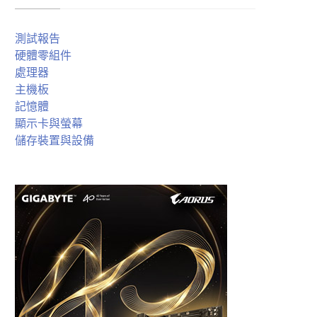
測試報告
硬體零組件
處理器
主機板
記憶體
顯示卡與螢幕
儲存裝置與設備