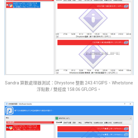
Sandra 算數處理器測試：Dhrystone 整數 243.41GIPS、Whetstone
浮點數 / 雙經度 158.06 GFLOPS。