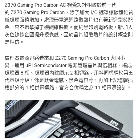
Z370 Gaming Pro Carbon AC 視覺設計相較於前一代
的 Z270 Gaming Pro Carbon，除了加大 I/O 遮罩讓碳纖維質
感處理面積增加，處理器電源迴路散熱片也有著新造型與配
色，只不過拿掉了碳纖維裝飾。而純黑印刷電路板，新加入
灰色線條企圖提升視覺感，至於晶片組散熱片的設計概念則
是相仿。
處理器電源迴路看來和 Z270 Gaming Pro Carbon 大同小
異，運用 uPI Semiconductor 電源管理晶片與倍相器，構成
處理器 8 相、處理器內建顯示 2 相迴路。用料同樣標榜第五
代軍規等級，像是鈦金電感、黑色電容等，再加上記憶體插
槽部分的 1 相供電迴路，官方合併稱之為 11 相電源設計。