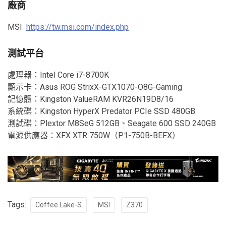
廠商
MSI
https://tw.msi.com/index.php
測試平台
處理器：Intel Core i7-8700K
顯示卡：Asus ROG StrixX-GTX1070-O8G-Gaming
記憶體：Kingston ValueRAM KVR26N19D8/16
系統碟：Kingston HyperX Predator PCIe SSD 480GB
測試碟：Plextor M8SeG 512GB、Seagate 600 SSD 240GB
電源供應器：XFX XTR 750W（P1-750B-BEFX）
Tags:
Coffee Lake-S
MSI
Z370