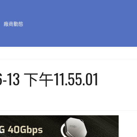
廠商動態
13 下午11.55.01