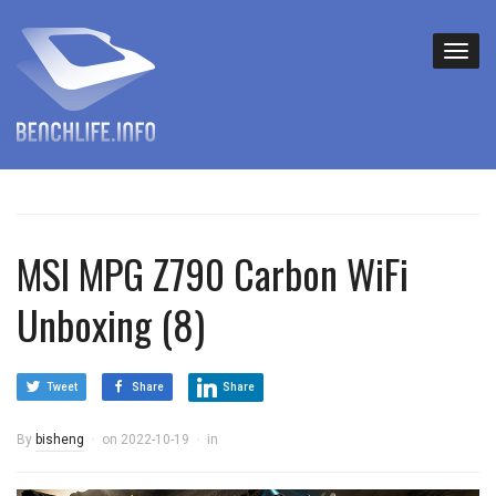
MSI MPG Z790 Carbon WiFi
Unboxing (8)
Tweet
Share
Share
By
bisheng
on
2022-10-19
in