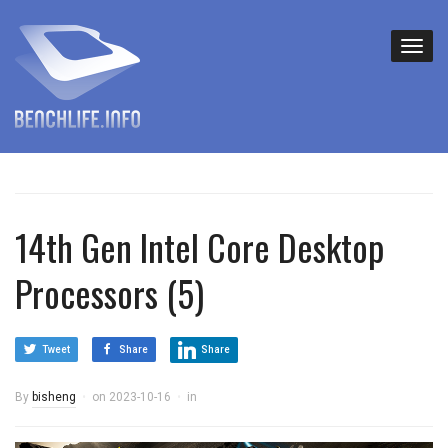
14th Gen Intel Core Desktop
Processors (5)
Tweet
Share
Share
By
bisheng
on
2023-10-16
in