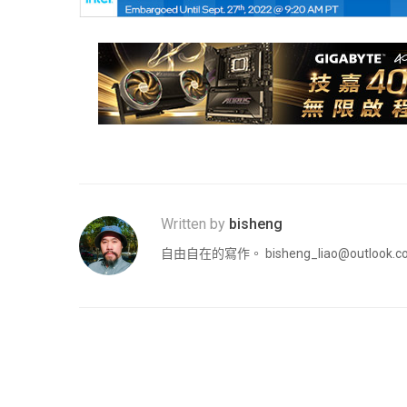
Written by
bisheng
自由自在的寫作。
bisheng_liao@outlook.