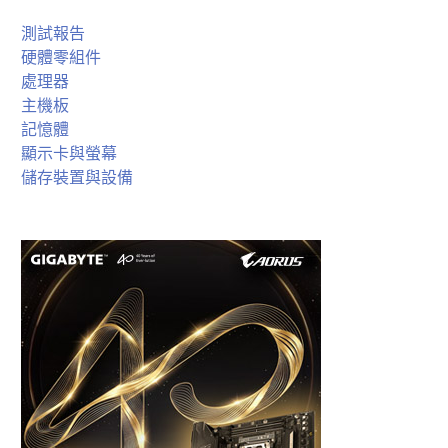
測試報告
硬體零組件
處理器
主機板
記憶體
顯示卡與螢幕
儲存裝置與設備