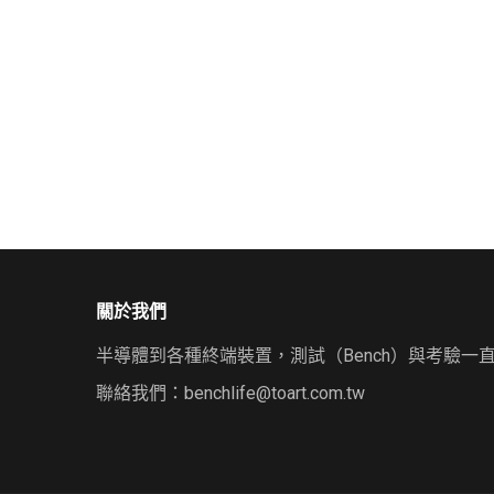
關於我們
半導體到各種終端裝置，測試（Bench）與考驗一
聯絡我們：
benchlife@toart.com.tw