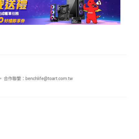
。 合作聯繫：
benchlife@toart.com.tw