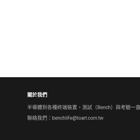
關於我們
半導體到各種終端裝置，測試（Bench）與考驗一
聯絡我們：
benchlife@toart.com.tw