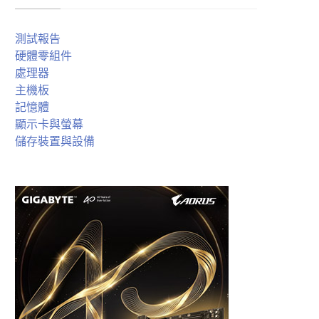
測試報告
硬體零組件
處理器
主機板
記憶體
顯示卡與螢幕
儲存裝置與設備