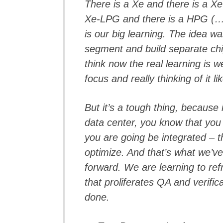
There is a Xe and there is a Xe
Xe-LPG and there is a HPG (…) 
is our big learning. The idea w
segment and build separate chi
think now the real learning is 
focus and really thinking of it li
But it’s a tough thing, because 
data center, you know that you
you are going be integrated – th
optimize. And that’s what we’v
forward. We are learning to re
that proliferates QA and verific
done.