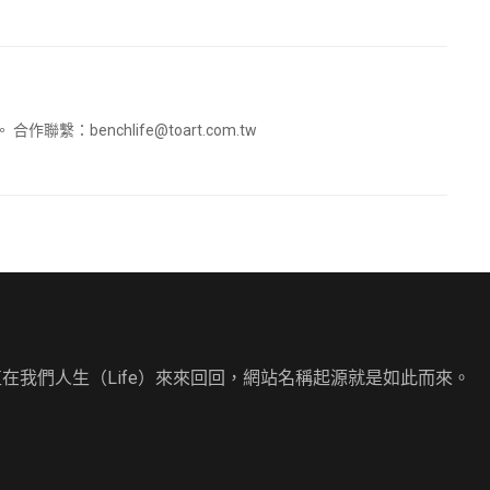
。 合作聯繫：
benchlife@toart.com.tw
直在我們人生（Life）來來回回，網站名稱起源就是如此而來。