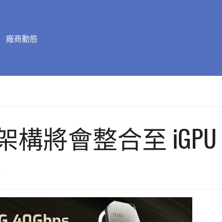
廠商動態
 GPU 架構將會整合至 iGPU
幕