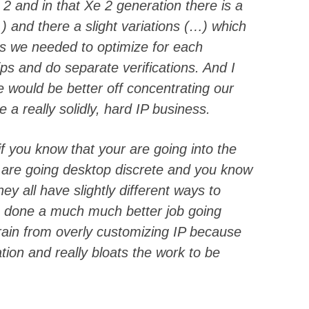
 2 and in that Xe 2 generation there is a
and there a slight variations (…) which
as we needed to optimize for each
ps and do separate verifications. And I
we would be better off concentrating our
ke a really solidly, hard IP business.
if you know that your are going into the
 are going desktop discrete and you know
ey all have slightly different ways to
e done a much much better job going
frain from overly customizing IP because
ation and really bloats the work to be