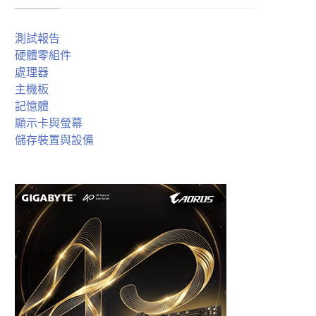
測試報告
硬體零組件
處理器
主機板
記憶體
顯示卡與螢幕
儲存裝置與設備