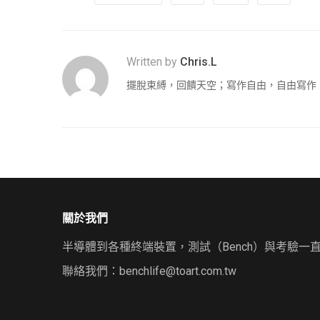
Written by
Chris.L
擺脫束縛，回饋天空；寫作自由，自由寫作
關於我們
半導體到各種終端裝置，測試（Bench）與考驗一
聯絡我們：
benchlife@toart.com.tw