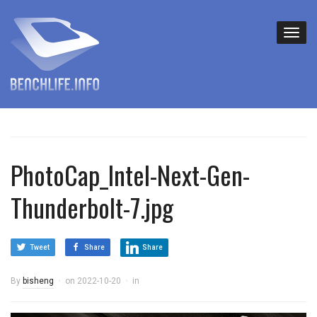
PhotoCap_Intel-Next-Gen-
Thunderbolt-7.jpg
Tweet
Share
Share
By
bisheng
on
2022-10-20
in