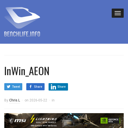
InWin_AEON
Tweet
Share
Share
By
Chris.L
on
2026-05-22
in