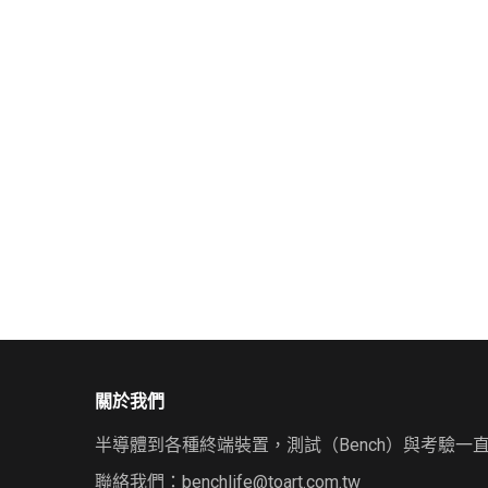
關於我們
半導體到各種終端裝置，測試（Bench）與考驗一
聯絡我們：
benchlife@toart.com.tw