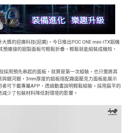
迎廣科技(迎廣)，今日推出POC ONE mini-ITX鋁機
設計，其預連接的鋁製面板可輕鬆折疊，輕鬆就能組裝成機殼，
發，機殼採用預先串起的面板，就算是第一次組裝，也只需將其
黑與銀河銀，3mm厚度的鋁板搭配霧面壓克力面板能展示
者可下載專屬APP，透過動畫說明輕鬆組裝。採用扁平的
地減少了包裝材料降低對環境的影響。