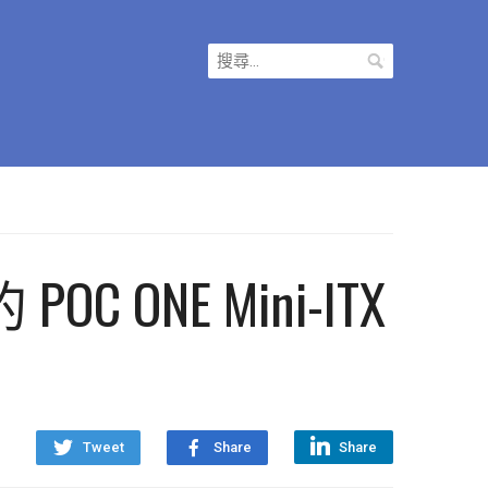
搜
尋
關
鍵
字:
C ONE Mini-ITX
Tweet
Share
Share