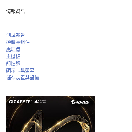
情報資訊
測試報告
硬體零組件
處理器
主機板
記憶體
顯示卡與螢幕
儲存裝置與設備