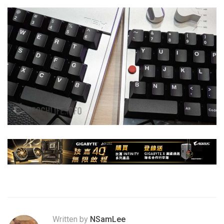
Written by
NSamLee