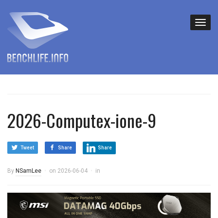
2026-Computex-ione-9
Tweet
Share
Share
By
NSamLee
on
2026-06-04
in