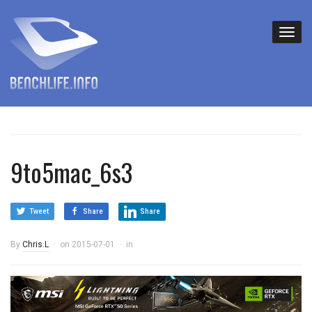
9to5mac_6s3
Tweet
Share
Share
By
Chris.L
on
2015-07-01
in