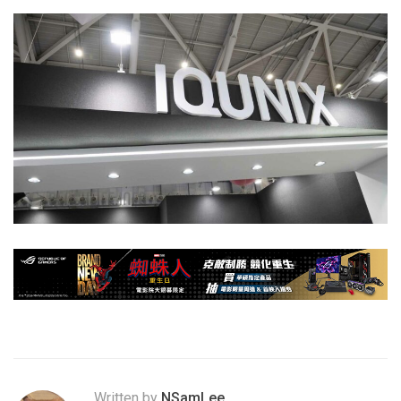
Written by
NSamLee