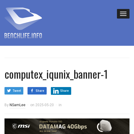
computex_iqunix_banner-1
Tweet
Share
Share
By
NSamLee
on
2025-05-20
in