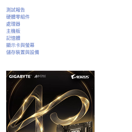
測試報告
硬體零組件
處理器
主機板
記憶體
顯示卡與螢幕
儲存裝置與設備