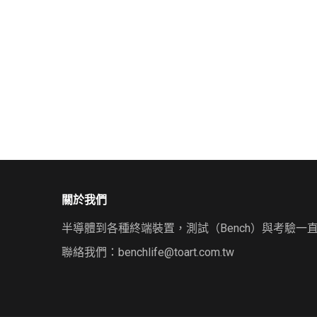
關於我們
半導體到各種終端裝置，測試（Bench）與考驗一
聯絡我們：
benchlife@toart.com.tw