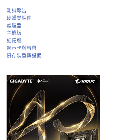
測試報告
硬體零組件
處理器
主機板
記憶體
顯示卡與螢幕
儲存裝置與設備