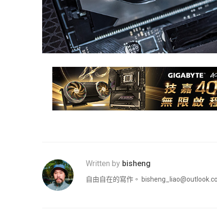
Written by
bisheng
自由自在的寫作。
bisheng_liao@outlook.