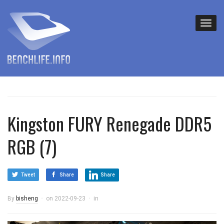
Kingston FURY Renegade DDR5
RGB (7)
Tweet
Share
Share
By
bisheng
on
2022-09-23
in