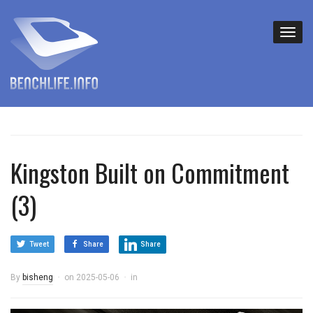
Kingston Built on Commitment
(3)
Tweet
Share
Share
By
bisheng
on
2025-05-06
in