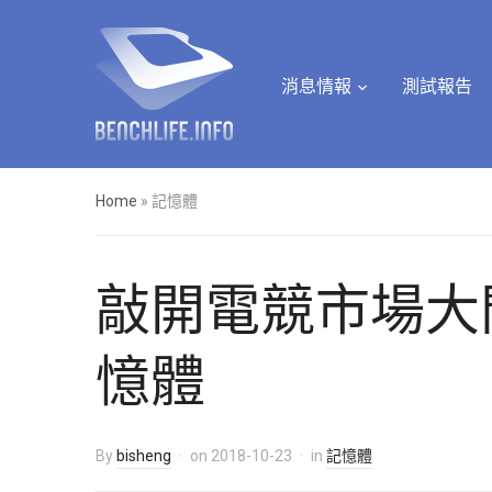
消息情報
測試報告
Home
»
記憶體
敲開電競市場大門，Si
憶體
By
bisheng
on
2018-10-23
in
記憶體