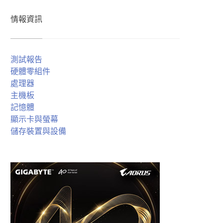
情報資訊
測試報告
硬體零組件
處理器
主機板
記憶體
顯示卡與螢幕
儲存裝置與設備