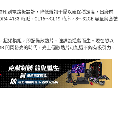
/10 層印刷電路板設計，降低雜訊干擾以確保穩定度，出廠前
R4-4133 時脈、CL16～CL19 時序，8～32GB 容量與套裝
出 Xpower 超頻模組，即配備散熱片、強調為遊戲而生。現在想以
RGB 閃閃發亮的時代，光上個散熱片可能還不夠有吸引力。