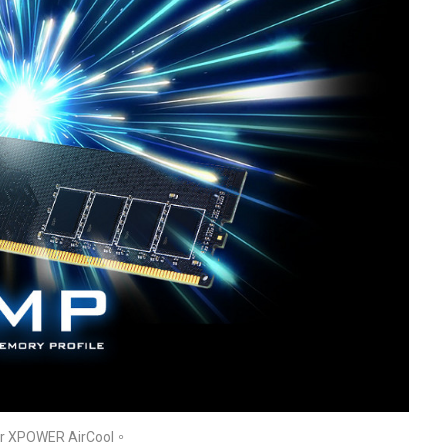
er XPOWER AirCool。