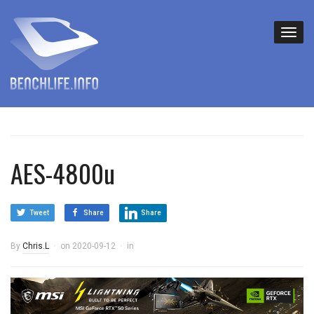
AES-4800u
Tweet
Share
Share
By
Chris.L
on
2020-09-12
in