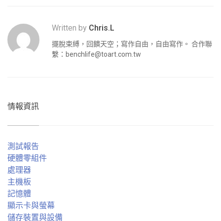
Written by
Chris.L
擺脫束縛，回饋天空；寫作自由，自由寫作。 合作聯
繫：
benchlife@toart.com.tw
情報資訊
測試報告
硬體零組件
處理器
主機板
記憶體
顯示卡與螢幕
儲存裝置與設備