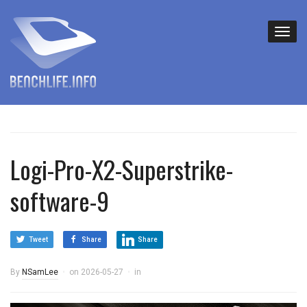
Logi-Pro-X2-Superstrike-
software-9
Tweet
Share
Share
By
NSamLee
on
2026-05-27
in