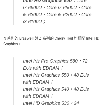
Intel HD Graphics 520
：Core
i7-6600U、Core i7-6500U、Core
i5-6300U、Core i5-6200U、Core
i3-6100U；
N 系列的 Braswell 與 Z 系列的 Cherry Trail 均搭配 Intel HD
Graphics。
Intel Iris Pro Graphics 580，72
EUs with EDRAM；
Intel Iris Graphics 550，48 EUs
with EDRAM；
Intel Iris Graphics 540，48 EUs
with EDRAM；
Intel HD Graphics 530，24