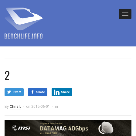
2
Tweet
Share
Share
By
Chris.L
on
2015-06-01
in