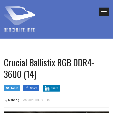
Crucial Ballistix RGB DDR4-
3600 (14)
Tweet
Share
Share
By
bisheng
on
2020-03-09
in