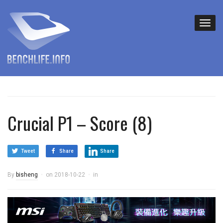
Crucial P1 – Score (8)
Tweet
Share
Share
By
bisheng
on
2018-10-22
in