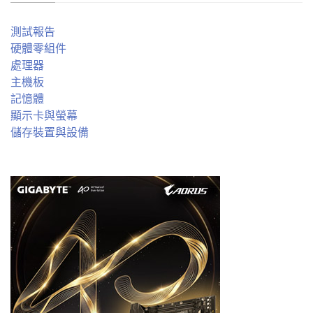
測試報告
硬體零組件
處理器
主機板
記憶體
顯示卡與螢幕
儲存裝置與設備