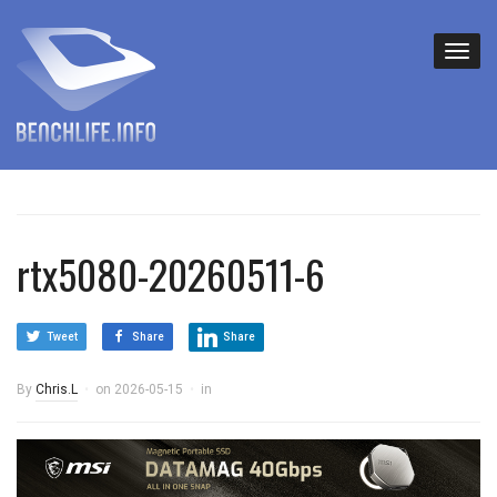
rtx5080-20260511-6
Tweet
Share
Share
By
Chris.L
on
2026-05-15
in