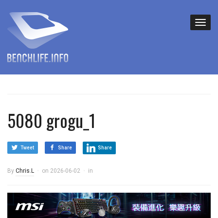
5080 grogu_1
Tweet
Share
Share
By
Chris.L
on
2026-06-02
in