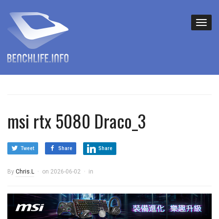
msi rtx 5080 Draco_3
Tweet
Share
Share
By
Chris.L
on
2026-06-02
in